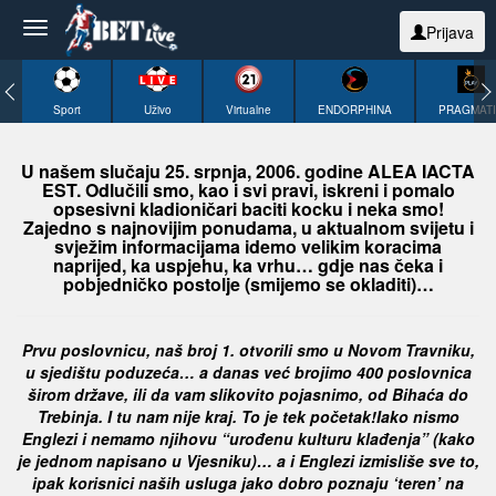
Prijava
Sport
Uživo
Virtualne
ENDORPHINA
PRAGMAT
U našem slučaju 25. srpnja, 2006. godine ALEA IACTA
EST. Odlučili smo, kao i svi pravi, iskreni i pomalo
opsesivni kladioničari baciti kocku i neka smo!
Zajedno s najnovijim ponudama, u aktualnom svijetu i
svježim informacijama idemo velikim koracima
naprijed, ka uspjehu, ka vrhu… gdje nas čeka i
pobjedničko postolje (smijemo se okladiti)…
Prvu poslovnicu, naš broj 1. otvorili smo u Novom Travniku,
u sjedištu poduzeća… a danas već brojimo 400
poslovnica
širom države, ili da vam slikovito pojasnimo, od Bihaća do
Trebinja. I tu nam nije kraj. To je tek početak!
Iako nismo
Englezi i nemamo njihovu “urođenu kulturu klađenja” (kako
je jednom napisano u Vjesniku)… a i Englezi izmisliše
sve to,
ipak korisnici naših usluga jako dobro poznaju ‘teren’ na