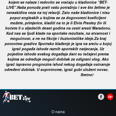
kojem se nalaze i redovito se vraćaju u kladionice “BET-
LIVE”.
Naša ponuda prati vašu potražnju i sve što želimo je
neraskidiva veza na toj relaciji. Zato naše kladionice i nisu
poput engleskih u
kojima se za dogovoreni koeficijent
možete, primjerice, kladiti na to je li Elvis Presley živ ili
hoćete li u sljedećih deset godina na
cesti sresti Maradonu.
Kod nas se ljudi klade na sportske rezultate, na stvarnost i
mogućnost, a ne na fikcije i iluzionističke ideje.
Za kraj
ponovimo gradivo
Sportsko klađenje je igra na sreću u kojoj
igrač pogađa ishode raznih sportskih natjecanja. Uz
pojedine ishode svakog događaja
dani su tečajevi prema
kojima se određuje mogući dobitak za odigrani ulog. Ako
igrač ispravno prognozira ishod nekog događaja
ostvaruje
određeni dobitak. U suprotnome, igrač gubi uloženi novac.
Sretno!
O nama